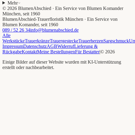
Mehr
©
2026
BlumenAbschied · Ein Service von Blumen Komander
München, seit 1960
BlumenAbschied
-
Trauerfloristik München · Ein Service von
Blumen Komander, seit 1960
089 / 52 26 34
info@blumenabschied.de
Alle
Werkstücke
Trauerkränze
Trauergestecke
Trauerherzen
Sargschmuck
Ur
Impressum
Datenschutz
AGB
Widerruf
Lieferung &
Rückgabe
Kontakt
Meine Bestellungen
Für Bestatter
|
©
2026
Einige Bilder auf dieser Website wurden mit KI-Unterstützung
erstellt oder nachbearbeitet.