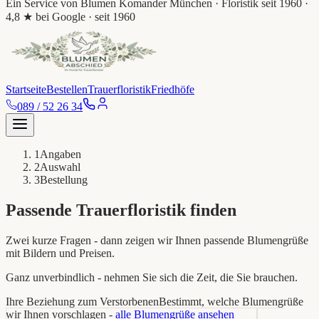
Ein Service von
Blumen Komander München
· Floristik seit 1960 ·
4,8 ★ bei Google
· seit 1960
Startseite
Bestellen
Trauerfloristik
Friedhöfe
089 / 52 26 34
1
Angaben
2
Auswahl
3
Bestellung
Passende Trauerfloristik finden
Zwei kurze Fragen - dann zeigen wir Ihnen passende Blumengrüße
mit Bildern und Preisen.
Ganz unverbindlich - nehmen Sie sich die Zeit, die Sie brauchen.
Ihre Beziehung zum Verstorbenen
Bestimmt, welche Blumengrüße
wir Ihnen vorschlagen -
alle Blumengrüße ansehen